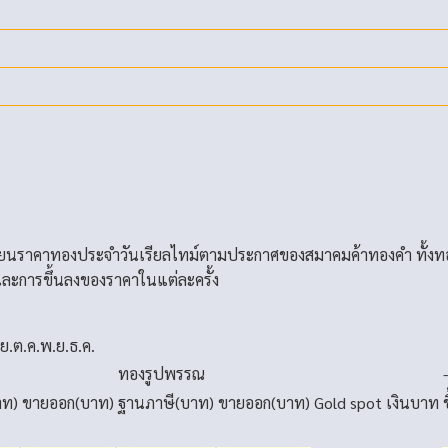
่ยนราคาทองประจำวันเรียลไทม์ตามประกาศของสมาคมค้าทองคำ ทั้งท
ละการขึ้นลงของราคาในแต่ละครั้ง
.ย.
ต.ค.
พ.ย.
ธ.ค.
ทองรูปพรรณ
าท)
ขายออก(บาท)
ฐานภาษี(บาท)
ขายออก(บาท)
Gold spot
เงินบาท