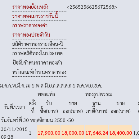
<
2565
2566
2567
2568
>
ราคาทองย้อนหลัง
ราคาทองเยาวราชวันนี้
กราฟราคาทองคำ
ราคาทองประจำวัน
สถิติราคาทองรายเดือน-ปี
กราฟสถิติทองในประเทศ
ปัจจัยกำหนดราคาทองคำ
หลักเกณฑ์กำหนดราคาทอง
ม.ค.
ก.พ.
มี.ค.
เม.ย.
พ.ค.
มิ.ย.
ก.ค.
ส.ค.
ก.ย.
ต.ค.
พ.ย.
ธ.ค.
ทองแท่ง
ทองรูปพรรณ
ครั้ง
รับ
ขาย
ฐาน
ขาย
วันที่/เวลา
ที่
ซื้อ(บาท)
ออก(บาท)
ภาษี(บาท)
ออก(บาท)
วันจันทร์ที่ 30 พฤศจิกายน 2558
-50
30/11/2015
1
17,900.00
18,000.00
17,646.24
18,400.00
1,
09:28