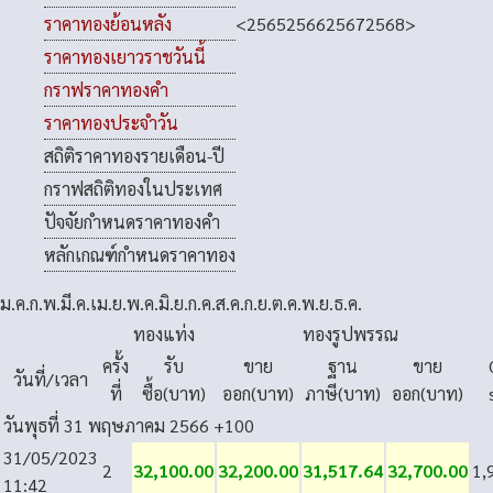
<
2565
2566
2567
2568
>
ราคาทองย้อนหลัง
ราคาทองเยาวราชวันนี้
กราฟราคาทองคำ
ราคาทองประจำวัน
สถิติราคาทองรายเดือน-ปี
กราฟสถิติทองในประเทศ
ปัจจัยกำหนดราคาทองคำ
หลักเกณฑ์กำหนดราคาทอง
ม.ค.
ก.พ.
มี.ค.
เม.ย.
พ.ค.
มิ.ย.
ก.ค.
ส.ค.
ก.ย.
ต.ค.
พ.ย.
ธ.ค.
ทองแท่ง
ทองรูปพรรณ
ครั้ง
รับ
ขาย
ฐาน
ขาย
วันที่/เวลา
ที่
ซื้อ(บาท)
ออก(บาท)
ภาษี(บาท)
ออก(บาท)
วันพุธที่ 31 พฤษภาคม 2566
+100
31/05/2023
2
32,100.00
32,200.00
31,517.64
32,700.00
1,
11:42