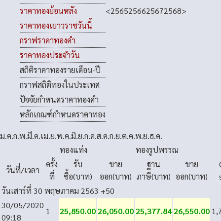
<
2565
2566
2567
2568
>
ราคาทองย้อนหลัง
ราคาทองเยาวราชวันนี้
กราฟราคาทองคำ
ราคาทองประจำวัน
สถิติราคาทองรายเดือน-ปี
กราฟสถิติทองในประเทศ
ปัจจัยกำหนดราคาทองคำ
หลักเกณฑ์กำหนดราคาทอง
ม.ค.
ก.พ.
มี.ค.
เม.ย.
พ.ค.
มิ.ย.
ก.ค.
ส.ค.
ก.ย.
ต.ค.
พ.ย.
ธ.ค.
ทองแท่ง
ทองรูปพรรณ
ครั้ง
รับ
ขาย
ฐาน
ขาย
วันที่/เวลา
ที่
ซื้อ(บาท)
ออก(บาท)
ภาษี(บาท)
ออก(บาท)
วันเสาร์ที่ 30 พฤษภาคม 2563
+50
30/05/2020
1
25,850.00
26,050.00
25,377.84
26,550.00
1,
09:18