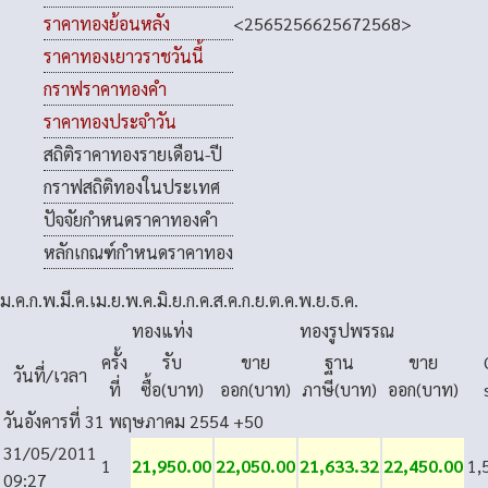
<
2565
2566
2567
2568
>
ราคาทองย้อนหลัง
ราคาทองเยาวราชวันนี้
กราฟราคาทองคำ
ราคาทองประจำวัน
สถิติราคาทองรายเดือน-ปี
กราฟสถิติทองในประเทศ
ปัจจัยกำหนดราคาทองคำ
หลักเกณฑ์กำหนดราคาทอง
ม.ค.
ก.พ.
มี.ค.
เม.ย.
พ.ค.
มิ.ย.
ก.ค.
ส.ค.
ก.ย.
ต.ค.
พ.ย.
ธ.ค.
ทองแท่ง
ทองรูปพรรณ
ครั้ง
รับ
ขาย
ฐาน
ขาย
วันที่/เวลา
ที่
ซื้อ(บาท)
ออก(บาท)
ภาษี(บาท)
ออก(บาท)
วันอังคารที่ 31 พฤษภาคม 2554
+50
31/05/2011
1
21,950.00
22,050.00
21,633.32
22,450.00
1,
09:27