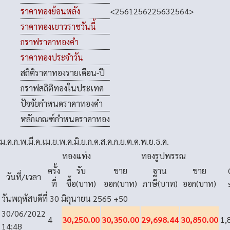
<
2561
2562
2563
2564
>
ราคาทองย้อนหลัง
ราคาทองเยาวราชวันนี้
กราฟราคาทองคำ
ราคาทองประจำวัน
สถิติราคาทองรายเดือน-ปี
กราฟสถิติทองในประเทศ
ปัจจัยกำหนดราคาทองคำ
หลักเกณฑ์กำหนดราคาทอง
ม.ค.
ก.พ.
มี.ค.
เม.ย.
พ.ค.
มิ.ย.
ก.ค.
ส.ค.
ก.ย.
ต.ค.
พ.ย.
ธ.ค.
ทองแท่ง
ทองรูปพรรณ
ครั้ง
รับ
ขาย
ฐาน
ขาย
วันที่/เวลา
ที่
ซื้อ(บาท)
ออก(บาท)
ภาษี(บาท)
ออก(บาท)
วันพฤหัสบดีที่ 30 มิถุนายน 2565
+50
30/06/2022
4
30,250.00
30,350.00
29,698.44
30,850.00
1,
14:48