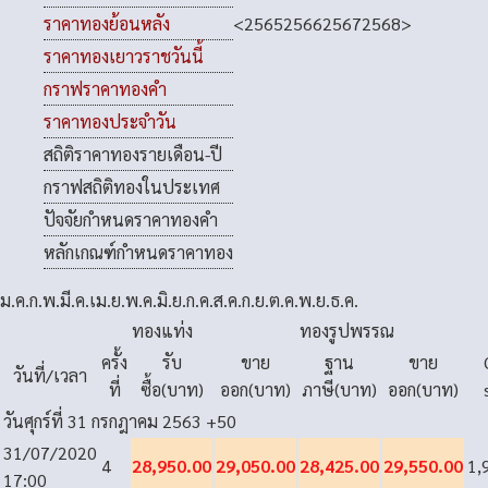
<
2565
2566
2567
2568
>
ราคาทองย้อนหลัง
ราคาทองเยาวราชวันนี้
กราฟราคาทองคำ
ราคาทองประจำวัน
สถิติราคาทองรายเดือน-ปี
กราฟสถิติทองในประเทศ
ปัจจัยกำหนดราคาทองคำ
หลักเกณฑ์กำหนดราคาทอง
ม.ค.
ก.พ.
มี.ค.
เม.ย.
พ.ค.
มิ.ย.
ก.ค.
ส.ค.
ก.ย.
ต.ค.
พ.ย.
ธ.ค.
ทองแท่ง
ทองรูปพรรณ
ครั้ง
รับ
ขาย
ฐาน
ขาย
วันที่/เวลา
ที่
ซื้อ(บาท)
ออก(บาท)
ภาษี(บาท)
ออก(บาท)
วันศุกร์ที่ 31 กรกฎาคม 2563
+50
31/07/2020
4
28,950.00
29,050.00
28,425.00
29,550.00
1,
17:00