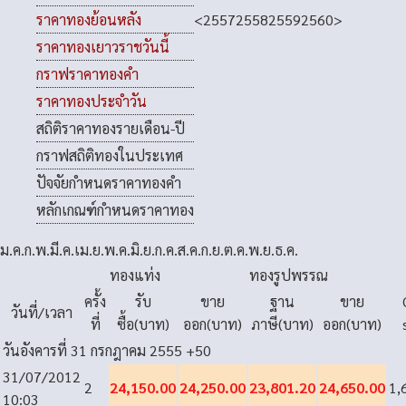
<
2557
2558
2559
2560
>
ราคาทองย้อนหลัง
ราคาทองเยาวราชวันนี้
กราฟราคาทองคำ
ราคาทองประจำวัน
สถิติราคาทองรายเดือน-ปี
กราฟสถิติทองในประเทศ
ปัจจัยกำหนดราคาทองคำ
หลักเกณฑ์กำหนดราคาทอง
ม.ค.
ก.พ.
มี.ค.
เม.ย.
พ.ค.
มิ.ย.
ก.ค.
ส.ค.
ก.ย.
ต.ค.
พ.ย.
ธ.ค.
ทองแท่ง
ทองรูปพรรณ
ครั้ง
รับ
ขาย
ฐาน
ขาย
วันที่/เวลา
ที่
ซื้อ(บาท)
ออก(บาท)
ภาษี(บาท)
ออก(บาท)
วันอังคารที่ 31 กรกฎาคม 2555
+50
31/07/2012
2
24,150.00
24,250.00
23,801.20
24,650.00
1,
10:03