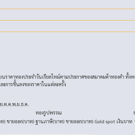
่ยนราคาทองประจำวันเรียลไทม์ตามประกาศของสมาคมค้าทองคำ ทั้งท
ละการขึ้นลงของราคาในแต่ละครั้ง
.ย.
ต.ค.
พ.ย.
ธ.ค.
ทองรูปพรรณ
าท)
ขายออก(บาท)
ฐานภาษี(บาท)
ขายออก(บาท)
Gold spot
เงินบาท