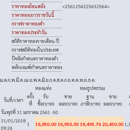
<
2561
2562
2563
2564
>
ราคาทองย้อนหลัง
ราคาทองเยาวราชวันนี้
กราฟราคาทองคำ
ราคาทองประจำวัน
สถิติราคาทองรายเดือน-ปี
กราฟสถิติทองในประเทศ
ปัจจัยกำหนดราคาทองคำ
หลักเกณฑ์กำหนดราคาทอง
ม.ค.
ก.พ.
มี.ค.
เม.ย.
พ.ค.
มิ.ย.
ก.ค.
ส.ค.
ก.ย.
ต.ค.
พ.ย.
ธ.ค.
ทองแท่ง
ทองรูปพรรณ
ครั้ง
รับ
ขาย
ฐาน
ขาย
วันที่/เวลา
ที่
ซื้อ(บาท)
ออก(บาท)
ภาษี(บาท)
ออก(บาท)
วันพุธที่ 31 มกราคม 2561
-50
31/01/2018
1
19,850.00
19,950.00
19,495.76
20,450.00
1,
09:26