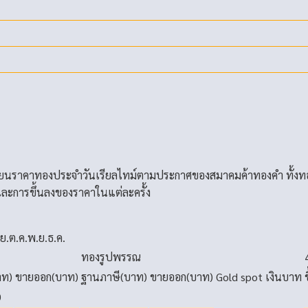
่ยนราคาทองประจำวันเรียลไทม์ตามประกาศของสมาคมค้าทองคำ ทั้งท
ละการขึ้นลงของราคาในแต่ละครั้ง
.ย.
ต.ค.
พ.ย.
ธ.ค.
ทองรูปพรรณ
าท)
ขายออก(บาท)
ฐานภาษี(บาท)
ขายออก(บาท)
Gold spot
เงินบาท
0