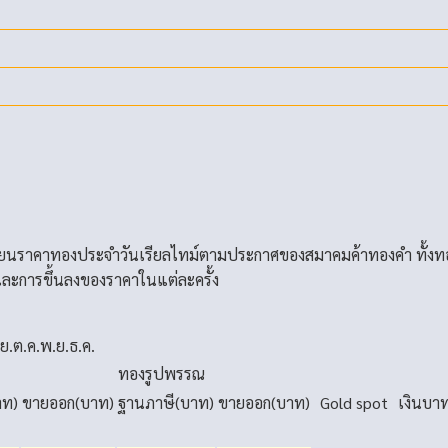
่ยนราคาทองประจำวันเรียลไทม์ตามประกาศของสมาคมค้าทองคำ ทั้งท
ละการขึ้นลงของราคาในแต่ละครั้ง
.ย.
ต.ค.
พ.ย.
ธ.ค.
ทองรูปพรรณ
าท)
ขายออก(บาท)
ฐานภาษี(บาท)
ขายออก(บาท)
Gold spot
เงินบา