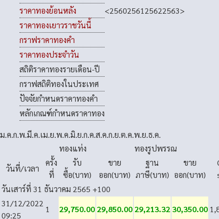
<
2560
2561
2562
2563
>
ราคาทองย้อนหลัง
ราคาทองเยาวราชวันนี้
กราฟราคาทองคำ
ราคาทองประจำวัน
สถิติราคาทองรายเดือน-ปี
กราฟสถิติทองในประเทศ
ปัจจัยกำหนดราคาทองคำ
หลักเกณฑ์กำหนดราคาทอง
ม.ค.
ก.พ.
มี.ค.
เม.ย.
พ.ค.
มิ.ย.
ก.ค.
ส.ค.
ก.ย.
ต.ค.
พ.ย.
ธ.ค.
ทองแท่ง
ทองรูปพรรณ
ครั้ง
รับ
ขาย
ฐาน
ขาย
วันที่/เวลา
ที่
ซื้อ(บาท)
ออก(บาท)
ภาษี(บาท)
ออก(บาท)
วันเสาร์ที่ 31 ธันวาคม 2565
+100
31/12/2022
1
29,750.00
29,850.00
29,213.32
30,350.00
1,
09:25