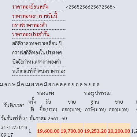
<
2565
2566
2567
2568
>
ราคาทองย้อนหลัง
ราคาทองเยาวราชวันนี้
กราฟราคาทองคำ
ราคาทองประจำวัน
สถิติราคาทองรายเดือน-ปี
กราฟสถิติทองในประเทศ
ปัจจัยกำหนดราคาทองคำ
หลักเกณฑ์กำหนดราคาทอง
ม.ค.
ก.พ.
มี.ค.
เม.ย.
พ.ค.
มิ.ย.
ก.ค.
ส.ค.
ก.ย.
ต.ค.
พ.ย.
ธ.ค.
ทองแท่ง
ทองรูปพรรณ
ครั้ง
รับ
ขาย
ฐาน
ขาย
วันที่/เวลา
ที่
ซื้อ(บาท)
ออก(บาท)
ภาษี(บาท)
ออก(บาท)
วันจันทร์ที่ 31 ธันวาคม 2561
-50
31/12/2018
1
19,600.00
19,700.00
19,253.20
20,200.00
1,
09:17