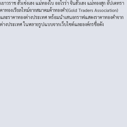
เยาวราช ฮั่วเซ่งเฮง แม่ทองใบ ออโรร่า จินฮั้วเฮง แม่ทองสุก อัปเดทรา
คาทองเรียลไทม์จากสมาคมค้าทองคำ(Gold Traders Association)
และราคาทองต่างประเทศ พร้อมนำเสนอกราฟแสดงราคาทองคำจาก
ต่างประเทศ ในหลายรูปแบบจากเว็บไซต์และองค์กรชื่อดัง