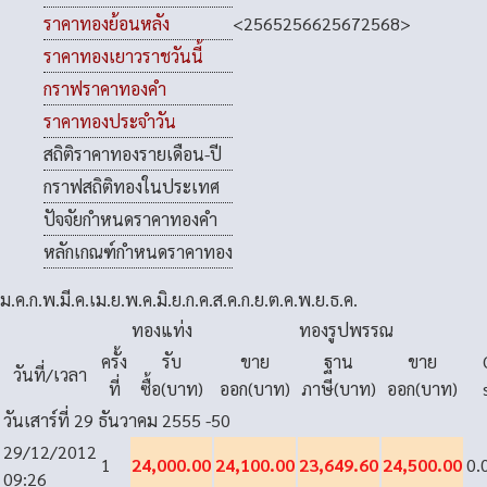
<
2565
2566
2567
2568
>
ราคาทองย้อนหลัง
ราคาทองเยาวราชวันนี้
กราฟราคาทองคำ
ราคาทองประจำวัน
สถิติราคาทองรายเดือน-ปี
กราฟสถิติทองในประเทศ
ปัจจัยกำหนดราคาทองคำ
หลักเกณฑ์กำหนดราคาทอง
ม.ค.
ก.พ.
มี.ค.
เม.ย.
พ.ค.
มิ.ย.
ก.ค.
ส.ค.
ก.ย.
ต.ค.
พ.ย.
ธ.ค.
ทองแท่ง
ทองรูปพรรณ
ครั้ง
รับ
ขาย
ฐาน
ขาย
วันที่/เวลา
ที่
ซื้อ(บาท)
ออก(บาท)
ภาษี(บาท)
ออก(บาท)
วันเสาร์ที่ 29 ธันวาคม 2555
-50
29/12/2012
1
24,000.00
24,100.00
23,649.60
24,500.00
0.
09:26