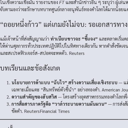
ในเชิงความเชื่อมั่น รายงานของ
FT
และสำนักข่าวอื่น ๆ ระบุว่า ผู้เล
จับตามองว่าจะรักษาบทบาทศูนย์กลางอนุพันธ์ทองคำโลกได้มากน้อยแ
“ถอยหนึ่งก้าว” แต่เกมยังไม่จบ: รอเอกสารทา
แม้เจ้าหน้าที่ส่งสัญญาณว่า
ทำเนียบขาวจะ “ชี้แจง”
และตลาดเริ่มคล
ให้ด่านศุลกากรทั่วประเทศปฏิบัติไปในทิศทางเดียวกัน หากคำสั่งชัดเจ
และสเปรดฟิวเจอร์ส–สปอตจะหดตัว.
Reuters
บทเรียนและข้อสังเกต
นโยบายการค้าแบบ “ฉับไว” สร้างความเสี่ยงเชิงระบบ
— แม้
เฉพาะเมื่อแตะ “สินทรัพย์ตัวชี้นำ” อย่างทองคำ.
American Jou
ความสำคัญของฮับสวิส
— โครงสร้างอุตสาหกรรมทองคำโลกพึ่งพา
การสื่อสารภาครัฐคือ “วาล์วระบายความผันผวน”
— การส่งสั
ชัดคำ.
Reuters
Financial Times