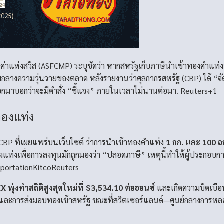
ค่าแห่งสวิส (ASFCMP) ระบุชัดว่า หากสหรัฐเก็บภาษีนำเข้า
ทองคำแท่ง
่ามกลางความวุ่นวายของตลาด หลังรายงานว่าศุลกากรสหรัฐ (CBP) ได้ 
อกมาบอกว่าจะมีคำสั่ง “ชี้แจง” ภายในเวลาไม่นานต่อมา.
Reuters+1
ทองแท่ง
CBP ที่เผยแพร่บนเว็บไซต์ ว่าการนำเข้าทองคำแท่ง
1 กก. และ 100 อ
องแท่งเพื่อการลงทุนมักถูกมองว่า “ปลอดภาษี” เหตุนี้ทำให้ผู้ประกอบ
sportation
Kitco
Reuters
ุ่งทำสถิติสูงสุดใหม่ที่ $3,534.10 ต่อออนซ์
และเกิดความบิดเบือ
กส์และการส่งมอบทองเข้าสหรัฐ ขณะที่สวิตเซอร์แลนด์—ศูนย์กลางการห