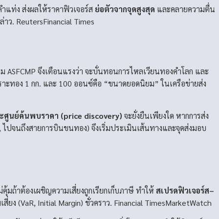
คำแท่ง ส่งผลให้ราคาฟิวเจอร์ส
ย่อตัวจากจุดสูงสุด
และคลายความตื่น
ล่าว.
Reuters
Financial Times
าคม ASFCMP จึงเตือนแรงว่า จะบั่นทอนการไหลเวียนทองคำโลก และ
พราะทอง 1 กก. และ 100 ออนซ์คือ “ขนาดยอดนิยม” ในเครือข่ายส่ง
ะศูนย์ค้นพบราคา (price discovery)
จะยั่งยืนเพียงใด หากการส่ง
ทุน, ไปจนถึงสายการบินขนทอง) จึงเริ่มประเมินเส้นทางและจุดส่งมอบ
้มถ้าต้องเผชิญความเสี่ยงถูกเรียกเก็บภาษี ทำให้
สเปรดฟิวเจอร์ส–
่ยง (VaR, Initial Margin) ชั่วคราว.
Financial Times
MarketWatch