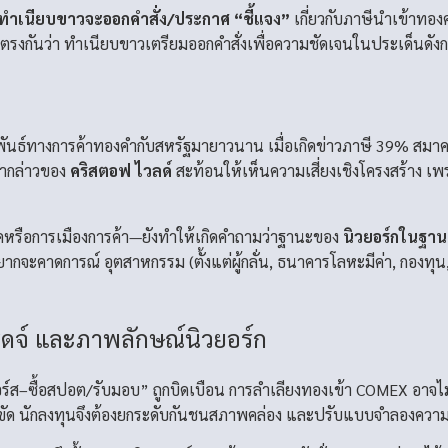
ทำเนียบขาวจะออกคำสั่ง/ประกาศ “ชี้แจง”
เกี่ยวกับภาษีนำเข้าทอง
ตรงกันว่า ทำเนียบขาวเตรียมออกคำสั่งเพื่อความชัดเจนในประเด็นดังก
พันธ์ทางการค้าทองคำกับสหรัฐมายาวนาน เมื่อเกิดข่าวภาษี 39% สม
ำกล่าวของ
คริสตอฟ ไวลด์
สะท้อนให้เห็นความเสี่ยงเชิงโครงสร้าง เ
ิคหรือการเมืองการค้า—ยังทำให้เกิดคำถามว่าฐานะของ
นิวยอร์กในฐาน
ละยากจะคาดการณ์ อุตสาหกรรม (ตั้งแต่ผู้กลั่น, ธนาคารโลหะมีค่า, กอง
ฮดจ์ และภาพลักษณ์นิวยอร์ก
์ส–ซื้อสปอต/รับมอบ” ถูกบิดเบือน การลำเลียงทองเข้า COMEX อาจไม่คุ
ติดขัด นักลงทุนจึงต้องยกระดับกันชนสภาพคล่อง และปรับแบบจำลองความเสี