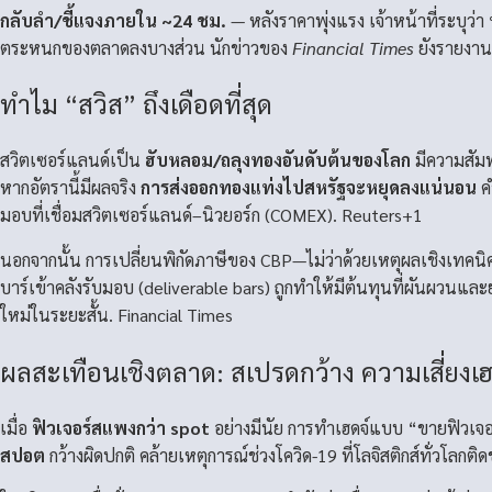
กลับลำ/ชี้แจงภายใน ~24 ชม.
— หลังราคาพุ่งแรง เจ้าหน้าที่ระบุว่า
ตระหนกของตลาดลงบางส่วน นักข่าวของ
Financial Times
ยังรายงาน
ทำไม “สวิส” ถึงเดือดที่สุด
สวิตเซอร์แลนด์เป็น
ฮับหลอม/ถลุงทองอันดับต้นของโลก
มีความสัม
หากอัตรานี้มีผลจริง
การส่งออกทองแท่งไปสหรัฐจะหยุดลงแน่นอน
ค
มอบที่เชื่อมสวิตเซอร์แลนด์–นิวยอร์ก (COMEX).
Reuters+1
นอกจากนั้น การเปลี่ยนพิกัดภาษีของ CBP—ไม่ว่าด้วยเหตุผลเชิงเทคน
บาร์เข้าคลังรับมอบ (deliverable bars) ถูกทำให้มีต้นทุนที่ผันผวนแ
ใหม่ในระยะสั้น.
Financial Times
ผลสะเทือนเชิงตลาด: สเปรดกว้าง ความเสี่ยงเ
เมื่อ
ฟิวเจอร์สแพงกว่า spot
อย่างมีนัย การทำเฮดจ์แบบ “ขายฟิวเจอร
สปอต
กว้างผิดปกติ คล้ายเหตุการณ์ช่วงโควิด-19 ที่โลจิสติกส์ทั่วโลก