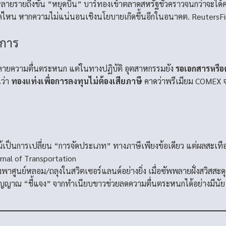
่นหลายรายถึงขั้น “หยุดบิน” บาร์ทองเข้าตลาดสหรัฐชั่วคราวจนกว่าจะได
ค่ไหน หากความไม่แน่นอนเชิงนโยบายเกิดขึ้นอีกในอนาคต.
Reuters
F
งการ
ายความตื่นตระหนก แต่ในทางปฏิบัติ อุตสาหกรรมยัง
รอเอกสารหรือค
นว่า
ทองแท่งเพื่อการลงทุนไม่ต้องเสียภาษี
คาดว่าพรีเมียม COMEX จ
เป็นการเปลี่ยน “การจัดประเภท” ทางภาษีเพียงข้อเดียว แต่ผลสะเทื
rnal of Transportation
ศูนย์หลอม/ถลุงในสวิตเซอร์แลนด์อย่างยิ่ง เมื่อซัพพลายฝั่งสวิสสะดุ
ญญาณ “ชี้แจง” จากทำเนียบขาวช่วยลดความตื่นตระหนกได้อย่างมีนัย แต