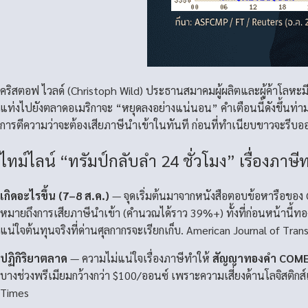
คริสตอฟ ไวลด์ (Christoph Wild) ประธานสมาคมผู้ผลิตและผู้ค้าโลหะมี
แท่งไปยังตลาดอเมริกาจะ “หยุดลงอย่างแน่นอน” คำเตือนนี้ดังขึ้นท
การตีความว่าจะต้องเสียภาษีนำเข้าในทันที ก่อนที่ทำเนียบขาวจะรีบอ
ไทม์ไลน์ “ทรัมป์กลับลำ 24 ชั่วโมง” เรื่องภาษี
เกิดอะไรขึ้น (7–8 ส.ค.)
— จุดเริ่มต้นมาจากหนังสือตอบข้อหารือของ 
หมายถึงการเสียภาษีนำเข้า (คำนวณได้ราว 39%+) ทั้งที่ก่อนหน้านี้ท
แน่ใจต้นทุนจริงที่ด่านศุลกากรจะเรียกเก็บ.
American Journal of Tran
ปฏิกิริยาตลาด
— ความไม่แน่ใจเรื่องภาษีทำให้
สัญญาทองคำ COMEX พ
บางช่วงพรีเมียมกว้างกว่า $100/ออนซ์ เพราะความเสี่ยงด้านโลจิสติ
Times