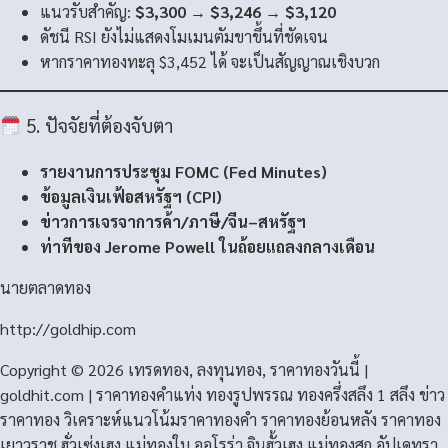
แนวรับสำคัญ:
$3,300 → $3,246 → $3,120
ดัชนี RSI ยังไม่แสดงโมเมนตัมขาขึ้นที่ชัดเจน
หากราคาทองทะลุ $3,452 ได้ จะเป็นสัญญาณเชิงบวก
5. ปัจจัยที่ต้องจับตา
รายงานการประชุม FOMC (Fed Minutes)
ข้อมูลเงินเฟ้อสหรัฐฯ (CPI)
ข่าวการเจรจาการค้า/ภาษี/จีน–สหรัฐฯ
ท่าทีของ Jerome Powell ในถ้อยแถลงกลางเดือน
นายตลาดทอง
http://goldhip.com
Copyright © 2026 เทรดทอง, ลงทุนทอง, ราคาทองวันนี้ |
goldhit.com | ราคาทองคําแท่ง ทองรูปพรรณ ทองครึ่งสลึง 1 สลึง ข่าว
ราคาทอง วิเคราะห์แนวโน้มราคาทองคํา ราคาทองย้อนหลัง ราคาทอง
เยาวราช ฮั่วเซ่งเฮง แม่ทองใบ ออโรร่า จินฮั้วเฮง แม่ทองสุก อัปเดทรา