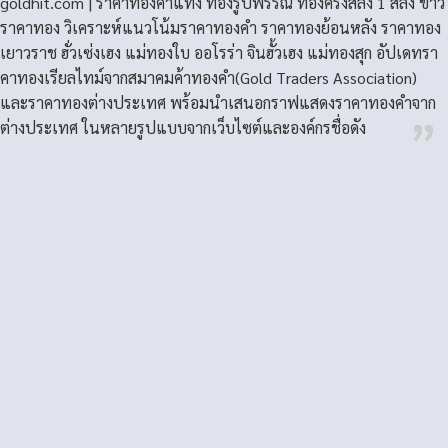
goldhit.com | ราคาทองคําแท่ง ทองรูปพรรณ ทองครึ่งสลึง 1 สลึง ข่าว
ราคาทอง วิเคราะห์แนวโน้มราคาทองคํา ราคาทองย้อนหลัง ราคาทอง
เยาวราช ฮั่วเซ่งเฮง แม่ทองใบ ออโรร่า จินฮั้วเฮง แม่ทองสุก อัปเดทรา
คาทองเรียลไทม์จากสมาคมค้าทองคำ(Gold Traders Association)
และราคาทองต่างประเทศ พร้อมนำเสนอกราฟแสดงราคาทองคำจาก
ต่างประเทศ ในหลายรูปแบบจากเว็บไซต์และองค์กรชื่อดัง