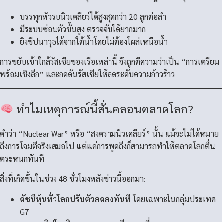
บรรทุกหัวรบนิวเคลียร์ได้สูงสุดกว่า 20 ลูกต่อลำ
มีระบบซ่อนตัวขั้นสูง ตรวจจับได้ยากมาก
ยิงขีปนาวุธได้จากใต้น้ำโดยไม่ต้องโผล่เหนือน้ำ
การขยับเข้าใกล้รัสเซียของเรือเหล่านี้ จึงถูกตีความว่าเป็น “การเตรียม
พร้อมเชิงลึก” และกดดันรัสเซียให้ลดระดับความก้าวร้าว
ทำไมเหตุการณ์นี้สั่นคลอนตลาดโลก?
คำว่า “Nuclear War” หรือ “สงครามนิวเคลียร์” นั้น แม้จะไม่ได้หมาย
ถึงการโจมตีจริงเสมอไป แต่แค่การพูดถึงก็สามารถทำให้ตลาดโลกตื่น
ตระหนกทันที
สิ่งที่เกิดขึ้นในช่วง 48 ชั่วโมงหลังข่าวนี้ออกมา:
ดัชนีหุ้นทั่วโลกปรับตัวลดลงทันที
โดยเฉพาะในกลุ่มประเทศ
G7