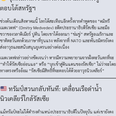
ตอบโต้สหรัฐฯ
ช่วงต้นเดือนสิงหาคมนี้ โลกได้สะเทือนอีกครั้งจากคำพูดของ “ดมิทรี
เมดเวดฟ” (Dmitry Medvedev) อดีตประธานาธิบดีรัสเซีย และมือ
ขวาของวลาดิเมียร์ ปูติน โดยเขาได้ออกมา “ข่มขู่” สหรัฐอเมริกาและ
ชาติตะวันตกด้วยภาษาที่รุนแรง หลังจากที่ NATO และพันธมิตรยังคง
ส่งอาวุธและสนับสนุนยูเครนอย่างต่อเนื่อง
เมดเวดฟกล่าวอย่างชัดเจนว่า หากมีความพยายามจากฝั่งตะวันตกที่จะ
“ทำให้รัสเซียอ่อนแอ” หรือ “บุกเข้าสู่ดินแดนของรัสเซีย” ไม่ว่าจะโดย
ทางตรงหรืออ้อม “รัสเซียมีสิทธิ์ที่จะตอบโต้ด้วยอาวุธนิวเคลียร์”
ทรัมป์สวนกลับทันที: เคลื่อนเรือดำน้ำ
นิวเคลียร์ใกล้รัสเซีย
แม้ทรัมป์จะไม่ได้ดำรงตำแหน่งประธานาธิบดีในปัจจุบัน แต่เขายังคง