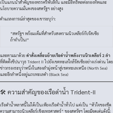
เป็นแกนนำสำคัญของพรรครีพับลิกัน และมีอิทธิพลต่อกองทัพและ
นโยบายความมั่นคงของสหรัฐฯ อย่างสูง
คำแถลงการณ์ล่าสุดของเขาระบุว่า:
“สหรัฐฯ พร้อมเต็มที่สำหรับสงครามนิวเคลียร์กับรัสเซีย
ถ้าจำเป็น!”
และตามมาด้วย
คำสั่งเคลื่อนย้ายเรือดำน้ำพลังงานนิวเคลียร์ 2 ลำ
ที่ติดตั้งขีปนาวุธ Trident II ไปยังเขตทะเลใกล้รัสเซียอย่างเร่งด่วน โดย
ข่าวกรองระบุว่าหนึ่งในสองลำมุ่งหน้าสู่เขตทะเลเหนือ (North Sea)
และอีกลำหนึ่งอยู่แถบทะเลดำ (Black Sea)
🛠 ความสำคัญของเรือดำน้ำ Trident-II
เรือดำน้ำคลาสนี้ไม่ได้เป็นเพียงเรือดำน้ำทั่วไป แต่เป็น “หัวใจของขีด
ความสามารถนิวเคลียร์เชิงยุทธศาสตร์” ของสหรัฐฯ โดยมีจุดเด่นดังนี้: