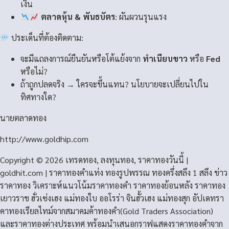
เงิน
ตลาดหุ้น & พันธบัตร
: ผันผวนรุนแรง
ประเด็นที่ต้องติดตาม:
จะมีแถลงการณ์ยืนยันหรือโต้แย้งจาก
ทำเนียบขาว
หรือ
Fed
หรือไม่?
ถ้าถูกปลดจริง → ใครจะขึ้นแทน? นโยบายจะเปลี่ยนไปใน
ทิศทางใด?
นายตลาดทอง
http://www.goldhip.com
Copyright © 2026 เทรดทอง, ลงทุนทอง, ราคาทองวันนี้ |
goldhit.com | ราคาทองคําแท่ง ทองรูปพรรณ ทองครึ่งสลึง 1 สลึง ข่าว
ราคาทอง วิเคราะห์แนวโน้มราคาทองคํา ราคาทองย้อนหลัง ราคาทอง
เยาวราช ฮั่วเซ่งเฮง แม่ทองใบ ออโรร่า จินฮั้วเฮง แม่ทองสุก อัปเดทรา
คาทองเรียลไทม์จากสมาคมค้าทองคำ(Gold Traders Association)
และราคาทองต่างประเทศ พร้อมนำเสนอกราฟแสดงราคาทองคำจาก